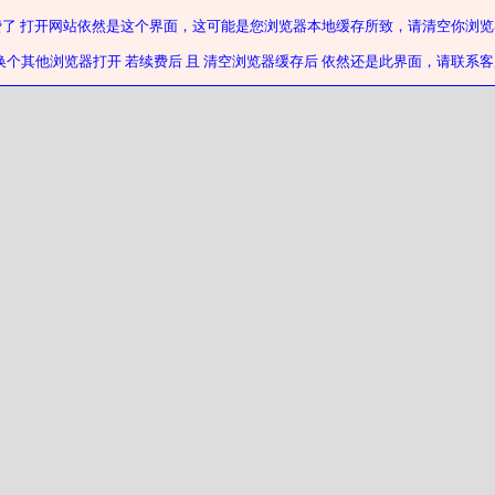
费了 打开网站依然是这个界面，这可能是您浏览器本地缓存所致，请清空你浏览
换个其他浏览器打开 若续费后 且 清空浏览器缓存后 依然还是此界面，请联系